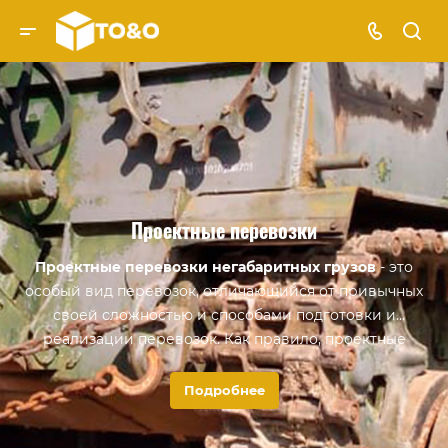
Проектные перевозки
Проектные перевозки негабаритных грузов
- это
особый вид перевозок, отличающийся от привычных
своей сложностью и способами подготовки и
реализации перевозок. Как правило, проектные
перевозки выполняются для транспортировки
негабаритных и тяжеловесных грузов с
Подробнее
использованием большого количества техники и
предварительных процедур.