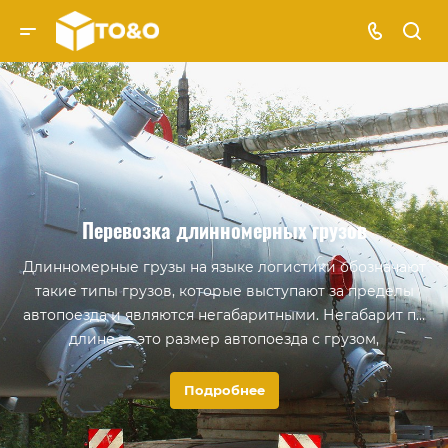
Перевозка длинномерных грузов
Длинномерные грузы на языке логистики обозначают
такие типы грузов, которые выступают за пределы
автопоезда и являются негабаритными. Негабарит по
длине — это размер автопоезда с грузом,
превышающим 20 метров. Чаще всего к таким видам
относятся: строительная техника и оборудование, сваи
Подробнее
и балки, металлоконструкции, колонны и емкости,
лопасти ветрогенераторов, трубы, шпунт, ЖБИ и т.п.