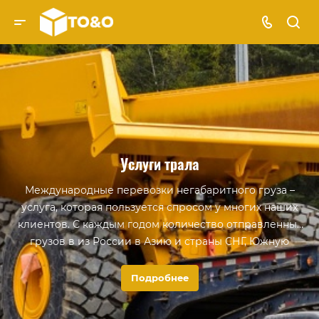
Услуги трала
Международные перевозки негабаритного груза –
услуга, которая пользуется спросом у многих наших
клиентов. С каждым годом количество отправленных
грузов в из России в Азию и страны СНГ, Южную
Америку растет в связи с развитием торгово-
экономических отношений.
Подробнее