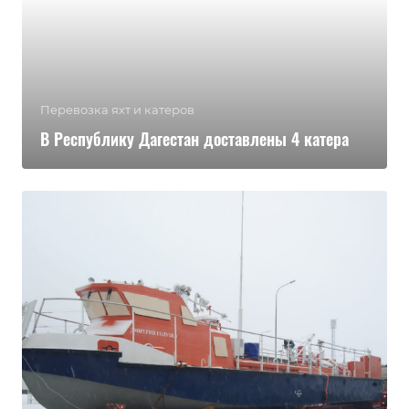
Перевозка яхт и катеров
В Республику Дагестан доставлены 4 катера