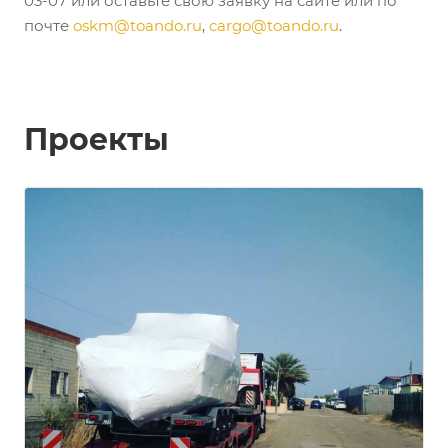
03-07 или оставьте свою заявку на сайте или по
почте
oskm@toando.ru
,
cargo@toando.ru
.
Проекты