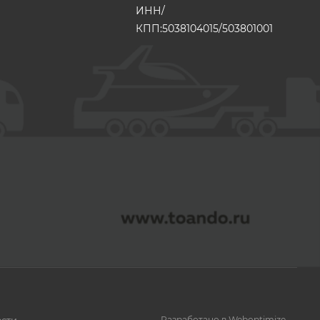
ИНН/
КПП:5038104015/503801001
сти
Разработано в Weboptimize