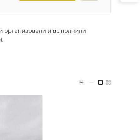
ки организовали и выполнили
и.
1/4
—